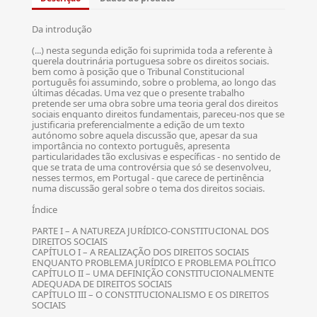
Da introdução
(...) nesta segunda edição foi suprimida toda a referente à
querela doutrinária portuguesa sobre os direitos sociais.
bem como à posição que o Tribunal Constitucional
português foi assumindo, sobre o problema, ao longo das
últimas décadas. Uma vez que o presente trabalho
pretende ser uma obra sobre uma teoria geral dos direitos
sociais enquanto direitos fundamentais, pareceu-nos que se
justificaria preferencialmente a edição de um texto
autónomo sobre aquela discussão que, apesar da sua
importância no contexto português, apresenta
particularidades tão exclusivas e específicas - no sentido de
que se trata de uma controvérsia que só se desenvolveu,
nesses termos, em Portugal - que carece de pertinência
numa discussão geral sobre o tema dos direitos sociais.
Índice
PARTE I – A NATUREZA JURÍDICO-CONSTITUCIONAL DOS
DIREITOS SOCIAIS
CAPÍTULO I – A REALIZAÇÃO DOS DIREITOS SOCIAIS
ENQUANTO PROBLEMA JURÍDICO E PROBLEMA POLÍTICO
CAPÍTULO II – UMA DEFINIÇÃO CONSTITUCIONALMENTE
ADEQUADA DE DIREITOS SOCIAIS
CAPÍTULO III – O CONSTITUCIONALISMO E OS DIREITOS
SOCIAIS