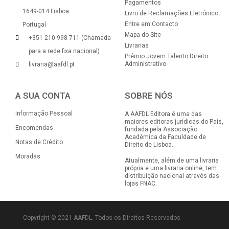
Pagamentos
1649-014 Lisboa
Livro de Reclamações Eletrónico
Entre em Contacto
Portugal
Mapa do Site
+351 210 998 711 (Chamada
Livrarias
para a rede fixa nacional)
Prémio Jovem Talento Direito
Administrativo
livraria@aafdl.pt
A SUA CONTA
SOBRE NÓS
Informação Pessoal
A AAFDL Editora é uma das
maiores editoras jurídicas do País,
Encomendas
fundada pela Associação
Académica da Faculdade de
Notas de Crédito
Direito de Lisboa.
Moradas
Atualmente, além de uma livraria
própria e uma livraria online, tem
distribuição nacional através das
lojas FNAC.
Copyright © 2021 AAFDL. Todos os Direitos Reservados