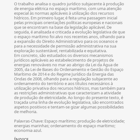
O trabalho analisa o quadro jurídico subjacente à produção
de energia elétrica no espaço marítimo, com uma atenção
especial às normas aplicáveis à utilização dos recursos
hídricos. Em primeiro lugar, é feita uma passagem inicial
pelas principais orientações políticas europeias e nacionais
que se encontram na base da legislação aplicável. De
seguida, é analisada e criticada a evolução legislativa de que
o espaço marítimo foi alvo nos recentes anos, olhando para
a expansão do Direito Administrativo para os oceanos e
para a necessidade de permissão administrativa na sua
exploração sustentável, rentabilizada e equitativa.
Em concreto, são estudados os diversos mecanismos
jurídicos aplicáveis ao estabelecimento de projetos de
energias renováveis no mar ao abrigo da Lei da Água de
2005, da Lei de Bases do Ordenamento e Gestão do Espaço
Marítimo de 2014 e do Regime Jurídico da Energia das
Ondas de 2008, olhando para a regulação subjacente ao
ordenamento do território e aos títulos necessários à
utilização privativa dos recursos hídricos, mas também para
as restrições administrativas que caracterizam a atividade
de produção de eletricidade. Ao longo do presente texto, é
traçada uma linha de evolução legislativa, são encontrados
aspetos positivos e tentam-se gizar algumas possibilidades
de melhoria.
Palavras-Chave: Espaço marítimo; produção de eletricidade;
energias marinhas; ordenamento do espaço marítimo;
economia azul.
ÍNDICE