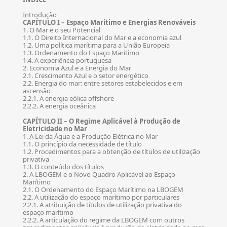
Introdução
CAPÍTULO I – Espaço Marítimo e Energias Renováveis
1. O Mar e o seu Potencial
1.1. O Direito Internacional do Mar e a economia azul
1.2. Uma política marítima para a União Europeia
1.3. Ordenamento do Espaço Marítimo
1.4. A experiência portuguesa
2. Economia Azul e a Energia do Mar
2.1. Crescimento Azul e o setor energético
2.2. Energia do mar: entre setores estabelecidos e em
ascensão
2.2.1. A energia eólica offshore
2.2.2. A energia oceânica
CAPÍTULO II – O Regime Aplicável à Produção de
Eletricidade no Mar
1. A Lei da Água e a Produção Elétrica no Mar
1.1. O princípio da necessidade de título
1.2. Procedimentos para a obtenção de títulos de utilização
privativa
1.3. O conteúdo dos títulos
2. A LBOGEM e o Novo Quadro Aplicável ao Espaço
Marítimo
2.1. O Ordenamento do Espaço Marítimo na LBOGEM
2.2. A utilização do espaço marítimo por particulares
2.2.1. A atribuição de títulos de utilização privativa do
espaço marítimo
2.2.2. A articulação do regime da LBOGEM com outros