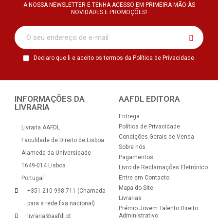
A NOSSA NEWSLETTER E TENHA ACESSO EM PRIMEIRA MÃO ÀS
NOVIDADES E PROMOÇÕES!
Declaro que li e aceito os termos da Política de Privacidade.
INFORMAÇÕES DA
AAFDL EDITORA
LIVRARIA
Entrega
Política de Privacidade
Livraria AAFDL
Condições Gerais de Venda
Faculdade de Direito de Lisboa
Sobre nós
Alameda da Universidade
Pagamentos
1649-014 Lisboa
Livro de Reclamações Eletrónico
Entre em Contacto
Portugal
Mapa do Site
+351 210 998 711 (Chamada
Livrarias
para a rede fixa nacional)
Prémio Jovem Talento Direito
Administrativo
livraria@aafdl.pt