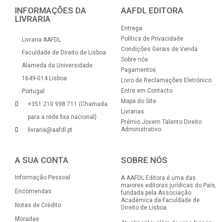
INFORMAÇÕES DA
AAFDL EDITORA
LIVRARIA
Entrega
Política de Privacidade
Livraria AAFDL
Condições Gerais de Venda
Faculdade de Direito de Lisboa
Sobre nós
Alameda da Universidade
Pagamentos
1649-014 Lisboa
Livro de Reclamações Eletrónico
Entre em Contacto
Portugal
Mapa do Site
+351 210 998 711 (Chamada
Livrarias
para a rede fixa nacional)
Prémio Jovem Talento Direito
Administrativo
livraria@aafdl.pt
A SUA CONTA
SOBRE NÓS
Informação Pessoal
A AAFDL Editora é uma das
maiores editoras jurídicas do País,
Encomendas
fundada pela Associação
Académica da Faculdade de
Notas de Crédito
Direito de Lisboa.
Moradas