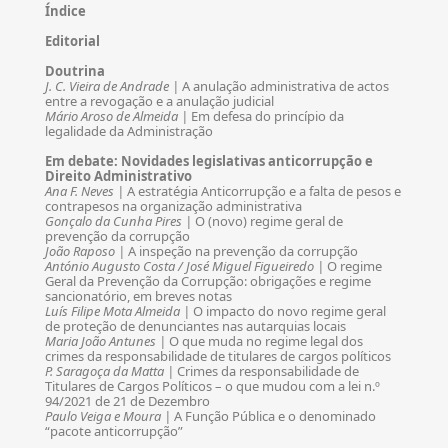
Índice
Editorial
Doutrina
J. C. Vieira de Andrade |
A anulação administrativa de actos
entre a revogação e a anulação judicial
Mário Aroso de Almeida |
Em defesa do princípio da
legalidade da Administração
Em debate: Novidades legislativas anticorrupção e
Direito Administrativo
Ana F. Neves |
A estratégia Anticorrupção e a falta de pesos e
contrapesos na organização administrativa
Gonçalo da Cunha Pires |
O (novo) regime geral de
prevenção da corrupção
João Raposo |
A inspeção na prevenção da corrupção
António Augusto Costa / José Miguel Figueiredo |
O regime
Geral da Prevenção da Corrupção: ⁠obrigações e regime
sancionatório, em breves notas
Luís Filipe Mota Almeida |
O impacto do novo regime geral
de proteção de denunciantes nas autarquias locais
Maria João Antunes |
O que muda no regime legal dos
crimes da responsabilidade de titulares de cargos políticos
P. Saragoça da Matta |
Crimes da responsabilidade de
Titulares de Cargos Políticos – o que mudou com a lei n.º
94/2021 de 21 de Dezembro
Paulo Veiga e Moura |
A Função Pública e o denominado
“pacote anticorrupção”