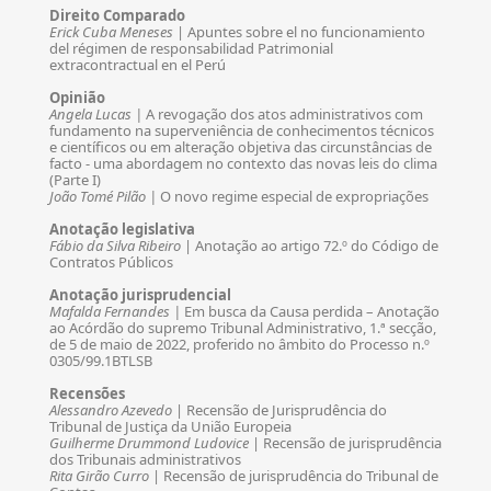
Direito Comparado
Erick Cuba Meneses
| Apuntes sobre el no funcionamiento
del régimen de responsabilidad Patrimonial
extracontractual en el Perú
Opinião
Angela Lucas |
A revogação dos atos administrativos com
fundamento na superveniência de conhecimentos técnicos
e científicos ou em alteração objetiva das circunstâncias de
facto - uma abordagem no contexto das novas leis do clima
(Parte I)
João Tomé Pilão |
O novo regime especial de expropriações
Anotação legislativa
Fábio da Silva Ribeiro
| Anotação ao artigo 72.º do Código de
Contratos Públicos
Anotação jurisprudencial
Mafalda Fernandes |
Em busca da Causa perdida – Anotação
ao Acórdão do supremo Tribunal Administrativo, 1.ª secção,
de 5 de maio de 2022, proferido no âmbito do Processo n.º
0305/99.1BTLSB
Recensões
Alessandro Azevedo
| Recensão de Jurisprudência do
Tribunal de Justiça da União Europeia
Guilherme Drummond Ludovice
| Recensão de jurisprudência
dos Tribunais administrativos
Rita Girão Curro
| Recensão de jurisprudência do Tribunal de