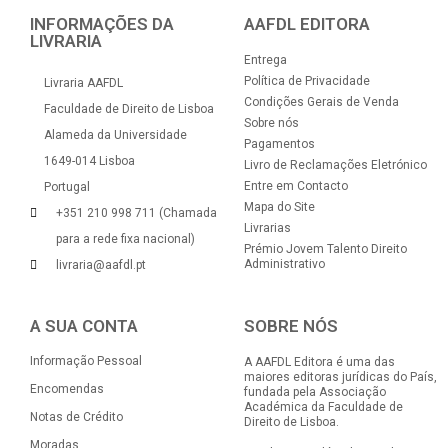
INFORMAÇÕES DA
AAFDL EDITORA
LIVRARIA
Entrega
Política de Privacidade
Livraria AAFDL
Condições Gerais de Venda
Faculdade de Direito de Lisboa
Sobre nós
Alameda da Universidade
Pagamentos
1649-014 Lisboa
Livro de Reclamações Eletrónico
Entre em Contacto
Portugal
Mapa do Site
+351 210 998 711 (Chamada
Livrarias
para a rede fixa nacional)
Prémio Jovem Talento Direito
Administrativo
livraria@aafdl.pt
A SUA CONTA
SOBRE NÓS
Informação Pessoal
A AAFDL Editora é uma das
maiores editoras jurídicas do País,
Encomendas
fundada pela Associação
Académica da Faculdade de
Notas de Crédito
Direito de Lisboa.
Moradas