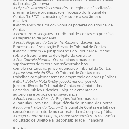
da fiscalização prévia
#
Filipe de Vasconcelos Fernandes
- o regime de fiscalização
prévia na Lei de organização e Processo do Tribunal de
Contas (LoPTC) – considerações sobre o seu âmbito
objetivo
#
Mário Aroso de Almeida
- Sobre os poderes do Tribunal de
Contas
#
Pedro Costa Gonçalves
- O Tribunal de Contas e o princípio
da separação de poderes
#
Paulo Nogueira da Costa
- As Recomendações nos
Processos de Fiscalização Prévia do Tribunal de Contas
#
Marco Caldeira
- A jurisprudência do Tribunal de Contas
sobre o fracionamento do objeto do contrato
#
Ana Gouveia Martins
- Os trabalhos a mais e de
suprimentos de erros e omissões/trabalhos
complementares na jurisprudência do Tribunal de Contas
#
Jorge Andrade da Silva
- O Tribunal de Contas e os
trabalhos complementares na empreitada de obras públicas
#
Mark Bobela- Mota Kirkby, João Abreu Campos
- A
Jurisprudência do Tribunal de Contas no âmbito das
Parcerias Público-Privadas – Alguns elementos de
autonomia e outros de extravagância
#
Paulo Linhares Dias
- As Regiões Autónomas e as
Autarquias Locais na Jurisprudência do Tribunal de Contas
#
Joaquim Freitas da Rocha
- O Tribunal de Contas e a falta de
consciência da ilicitude no contexto da má despesa pública
#
Diogo Duarte de Campos, Leonor Vasconcellos
- A realização
do Estado de Direito e a Responsabilidade Financeira
Prática