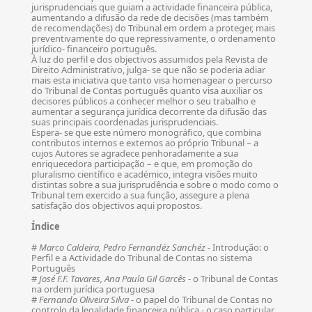
jurisprudenciais que guiam a actividade financeira pública,
aumentando a difusão da rede de decisões (mas também
de recomendações) do Tribunal em ordem a proteger, mais
preventivamente do que repressivamente, o ordenamento
jurídico- financeiro português.
À luz do perfil e dos objectivos assumidos pela Revista de
Direito Administrativo, julga- se que não se poderia adiar
mais esta iniciativa que tanto visa homenagear o percurso
do Tribunal de Contas português quanto visa auxiliar os
decisores públicos a conhecer melhor o seu trabalho e
aumentar a segurança jurídica decorrente da difusão das
suas principais coordenadas jurisprudenciais.
Espera- se que este número monográfico, que combina
contributos internos e externos ao próprio Tribunal – a
cujos Autores se agradece penhoradamente a sua
enriquecedora participação – e que, em promoção do
pluralismo científico e académico, integra visões muito
distintas sobre a sua jurisprudência e sobre o modo como o
Tribunal tem exercido a sua função, assegure a plena
satisfação dos objectivos aqui propostos.
Índice
#
Marco Caldeira, Pedro Fernandéz Sanchéz
- Introdução: o
Perfil e a Actividade do Tribunal de Contas no sistema
Português
#
José F.F. Tavares, Ana Paula Gil Garcês
- o Tribunal de Contas
na ordem jurídica portuguesa
#
Fernando Oliveira Silva
- o papel do Tribunal de Contas no
controlo da legalidade financeira pública - o caso particular