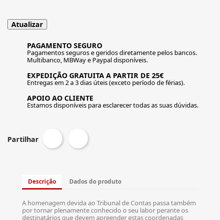
PAGAMENTO SEGURO
Pagamentos seguros e geridos diretamente pelos bancos.
Multibanco, MBWay e Paypal disponíveis.
EXPEDIÇÃO GRATUITA A PARTIR DE 25€
Entregas em 2 a 3 dias úteis (exceto período de férias).
APOIO AO CLIENTE
Estamos disponíveis para esclarecer todas as suas dúvidas.
Partilhar
Descrição
Dados do produto
A homenagem devida ao Tribunal de Contas passa também
por tornar plenamente conhecido o seu labor perante os
destinatários que devem apreender estas coordenadas