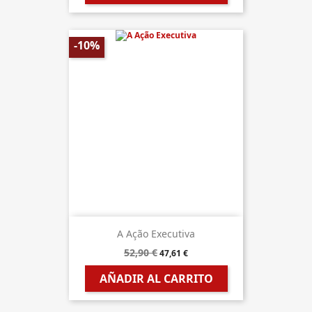
-10%
A Ação Executiva
52,90 €
47,61 €
AÑADIR AL CARRITO