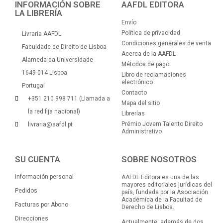
INFORMACIÓN SOBRE
AAFDL EDITORA
LA LIBRERÍA
Envío
Política de privacidad
Livraria AAFDL
Condiciones generales de venta
Faculdade de Direito de Lisboa
Acerca de la AAFDL
Alameda da Universidade
Métodos de pago
1649-014 Lisboa
Libro de reclamaciones
electrónico
Portugal
Contacto
+351 210 998 711 (Llamada a
Mapa del sitio
la red fija nacional)
Librerías
Prémio Jovem Talento Direito
livraria@aafdl.pt
Administrativo
SU CUENTA
SOBRE NOSOTROS
Información personal
AAFDL Editora es una de las
mayores editoriales jurídicas del
Pedidos
país, fundada por la Asociación
Académica de la Facultad de
Facturas por Abono
Derecho de Lisboa.
Direcciones
Actualmente, además de dos