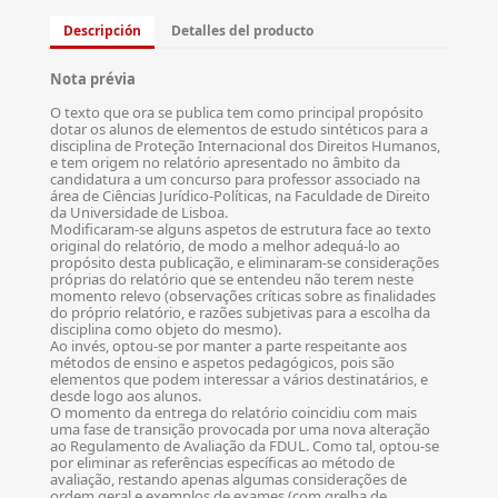
Descripción
Detalles del producto
Nota prévia
O texto que ora se publica tem como principal propósito
dotar os alunos de elementos de estudo sintéticos para a
disciplina de Proteção Internacional dos Direitos Humanos,
e tem origem no relatório apresentado no âmbito da
candidatura a um concurso para professor associado na
área de Ciências Jurídico-Políticas, na Faculdade de Direito
da Universidade de Lisboa.
Modificaram-se alguns aspetos de estrutura face ao texto
original do relatório, de modo a melhor adequá-lo ao
propósito desta publicação, e eliminaram-se considerações
próprias do relatório que se entendeu não terem neste
momento relevo (observações críticas sobre as finalidades
do próprio relatório, e razões subjetivas para a escolha da
disciplina como objeto do mesmo).
Ao invés, optou-se por manter a parte respeitante aos
métodos de ensino e aspetos pedagógicos, pois são
elementos que podem interessar a vários destinatários, e
desde logo aos alunos.
O momento da entrega do relatório coincidiu com mais
uma fase de transição provocada por uma nova alteração
ao Regulamento de Avaliação da FDUL. Como tal, optou-se
por eliminar as referências específicas ao método de
avaliação, restando apenas algumas considerações de
ordem geral e exemplos de exames (com grelha de