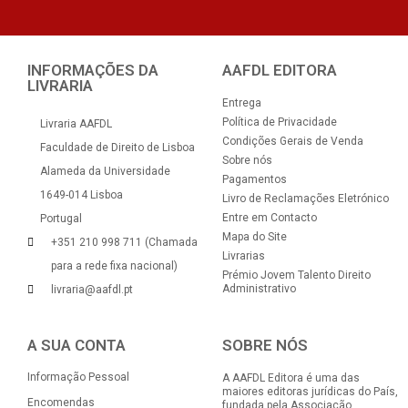
INFORMAÇÕES DA
AAFDL EDITORA
LIVRARIA
Entrega
Política de Privacidade
Livraria AAFDL
Condições Gerais de Venda
Faculdade de Direito de Lisboa
Sobre nós
Alameda da Universidade
Pagamentos
1649-014 Lisboa
Livro de Reclamações Eletrónico
Entre em Contacto
Portugal
Mapa do Site
+351 210 998 711 (Chamada
Livrarias
para a rede fixa nacional)
Prémio Jovem Talento Direito
Administrativo
livraria@aafdl.pt
A SUA CONTA
SOBRE NÓS
Informação Pessoal
A AAFDL Editora é uma das
maiores editoras jurídicas do País,
Encomendas
fundada pela Associação