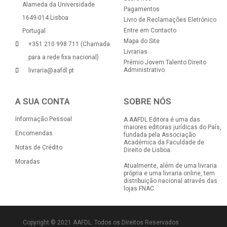
Alameda da Universidade
Pagamentos
1649-014 Lisboa
Livro de Reclamações Eletrónico
Entre em Contacto
Portugal
Mapa do Site
+351 210 998 711 (Chamada
Livrarias
para a rede fixa nacional)
Prémio Jovem Talento Direito
Administrativo
livraria@aafdl.pt
A SUA CONTA
SOBRE NÓS
Informação Pessoal
A AAFDL Editora é uma das
maiores editoras jurídicas do País,
Encomendas
fundada pela Associação
Académica da Faculdade de
Notas de Crédito
Direito de Lisboa.
Moradas
Atualmente, além de uma livraria
própria e uma livraria online, tem
distribuição nacional através das
lojas FNAC.
Copyright © 2021 AAFDL. Todos os Direitos Reservados